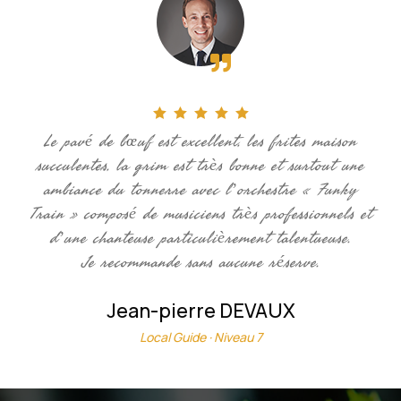






Le pavé de bœuf est excellent, les frites maison
succulentes, la grim est très bonne et surtout une
ambiance du tonnerre avec l’orchestre « Funky
Train » composé de musiciens très professionnels et
d’une chanteuse particulièrement talentueuse.
Je recommande sans aucune réserve.
Jean-pierre DEVAUX
Local Guide · Niveau 7